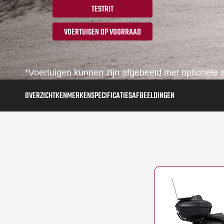
TESTRIT
VOERTUIGEN OP VOORRAAD
*Voertuigen kunnen zijn afgebeeld met optionele a
OVERZICHT
KENMERKEN
SPECIFICATIES
AFBEELDINGEN