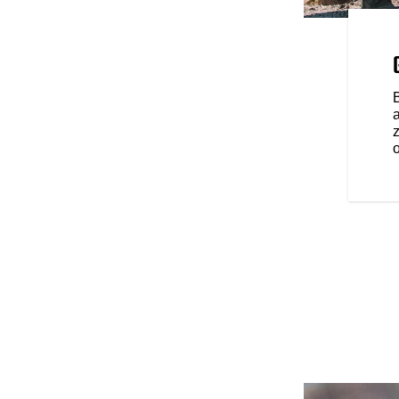
 VOOR DE RIJDER
ogstaande voorzieningen zoals
, cruise control,
 elektronisch verstelbaar
 gemakkelijk kunt instellen.