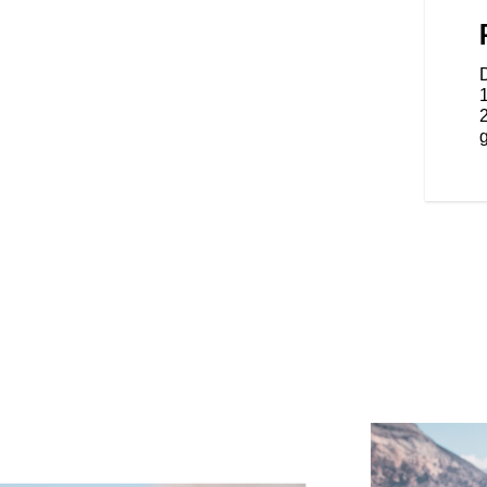
acht tweepersoons zadel met
oor zowel de passagier als de
alle comfort. Harde onderste
atieopeningen bieden rijders de
 te passen voor een superieur