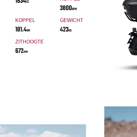
1834
CC
3800
RPM
KOPPEL
GEWICHT
181.4
423
NM
KG
ZITHOOGTE
672
MM